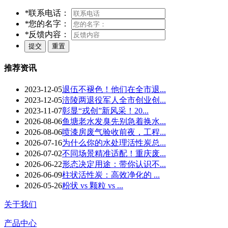
*
联系电话：
*
您的名字：
*
反馈内容：
推荐资讯
2023-12-05
退伍不褪色！他们在全市退...
2023-12-05
涪陵两退役军人全市创业创...
2023-11-07
彰显“戎创”新风采！20...
2026-08-06
鱼塘老水发臭先别急着换水...
2026-08-06
喷漆房废气验收前夜，工程...
2026-07-16
为什么你的水处理活性炭总...
2026-07-02
不同场景精准适配！重庆废...
2026-06-22
形态决定用途：带你认识不...
2026-06-09
柱状活性炭：高效净化的 ...
2026-05-26
粉状 vs 颗粒 vs ...
关于我们
产品中心