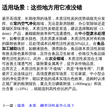
适用场景：这些地方用它准没错
避开高强度、长期使用的场景，木质活性炭的优势就能充分发
挥。在
室内空气净化
领域，无论是新房除醛、办公室除味还是
吸烟区异味净化，木质活性炭都是首选，建议选择颗粒状（2-
4mm）产品，兼顾吸附效率和气流通透性。在
中小型废水处理
中，如餐饮废水脱色、洗衣房废水除磷，木质活性炭对有机物
的吸附效果好，且处理成本比椰壳活性炭低50%以上。在
食品
加工辅助
场景，如糖液脱色、酒类除杂，食品级木质活性炭能
有效去除色素和异味，且符合食品卫生标准，价格仅为食品级
椰壳活性炭的1/2。此外，在
农业领域
，木质活性炭混合土壤
可改善土壤透气性，吸附重金属离子，提升农作物品质。
总而言之，木质活性炭并非“不值钱”，而是“专物专用”。只要
避开工业连续运行、高强度磨损等场景，它在家庭、中小型企
业的净化需求中，能以更低的成本实现出色效果。选购时认准
正规厂家的检测报告，重点关注碘吸附值（≥800mg/g）和灰
分含量（≤10%），就能选到高性价比的产品。
上一篇：
煤质、木质、椰壳活性炭怎么选？