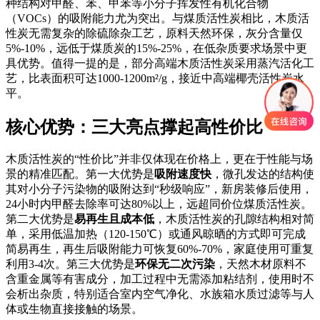
种结构对甲醛、苯、甲苯等小分子挥发性有机化合物
（VOCs）的吸附能力尤为突出。与煤质活性炭相比，木质活
性炭无需复杂的除硫除杂工艺，原料天然环保，灰分含量仅
5%-10%，远低于煤质炭的15%-25%，在低杂质要求场景中更
具优势。值得一提的是，部分高端木质活性炭采用蒸汽活化工
艺，比表面积可达1000-1200m²/g，接近中高端椰壳活性炭水
平。
核心优势：三大亮点撑起高性价比
木质活性炭的“性价比”并非仅体现在价格上，更在于性能与场
景的精准匹配。第一大优势是
吸附速度快
，微孔发达的结构使
其对小分子污染物的吸附达到“秒级响应”，新房装修后使用，
24小时内甲醛去除率可达80%以上，远超同价位煤质活性炭。
第二大优势是
易再生且成本低
，木质活性炭的孔隙结构相对简
单，采用低温加热（120-150℃）或通风晾晒的方式即可完成
简易再生，再生后吸附能力可恢复60%-70%，家庭使用可重复
利用3-4次。第三大优势是
环保无二次污染
，天然木材原料不
含重金属等有害成分，加工过程中无需添加粘结剂，使用时不
会析出杂质，特别适合室内空气净化、水族箱水质过滤等与人
体或生物直接接触的场景。