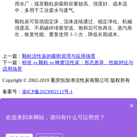
用水厂；煤质颗粒炭吸附容量较高、强度好、成本适
中，多用于工业废水与废气。
颗粒炭可装填固定床，流体连续通过、稳定净化。机械
强度高、不易破碎堵塞管道。饱和后可热再生、蒸汽再
生，恢复性能、重复使用 3–5 次，降低长期成本。
上一篇：
颗粒活性炭的吸附原理与应用场景
下一篇：
粉状 vs 颗粒 vs 蜂窝活性炭：形态差异、性能对比与
适用场景
Copyright © 2002-2019 重庆恒加净活性炭有限公司 版权所有
备案号：
渝ICP备2023002112号-1
首页
×
电话
微信
欢迎来到本网站，请问有什么可以帮您？
联系我们
X