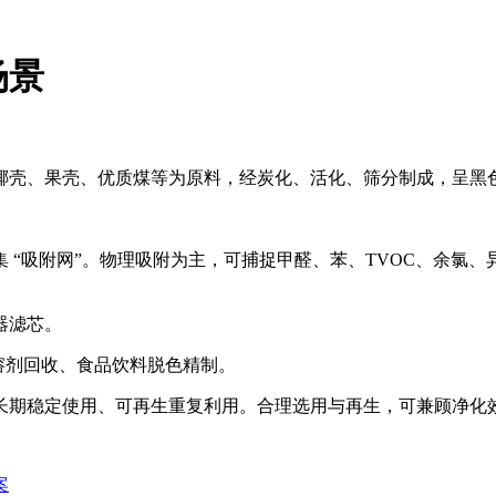
场景
椰壳、果壳、优质煤等为原料，经炭化、活化、筛分制成，呈黑
 “吸附网”。物理吸附为主，可捕捉甲醛、苯、TVOC、余氯
器滤芯。
、溶剂回收、食品饮料脱色精制。
长期稳定使用、可再生重复利用。合理选用与再生，可兼顾净化
案