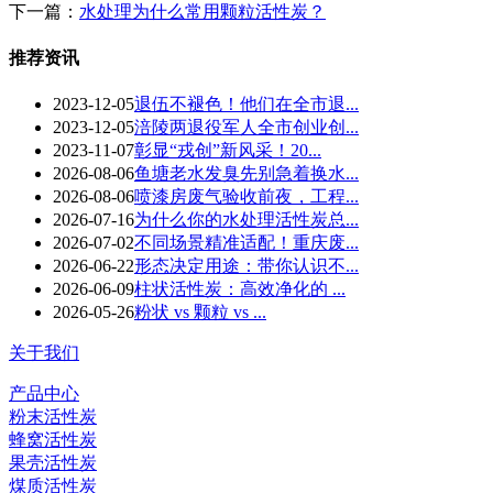
下一篇：
水处理为什么常用颗粒活性炭？
推荐资讯
2023-12-05
退伍不褪色！他们在全市退...
2023-12-05
涪陵两退役军人全市创业创...
2023-11-07
彰显“戎创”新风采！20...
2026-08-06
鱼塘老水发臭先别急着换水...
2026-08-06
喷漆房废气验收前夜，工程...
2026-07-16
为什么你的水处理活性炭总...
2026-07-02
不同场景精准适配！重庆废...
2026-06-22
形态决定用途：带你认识不...
2026-06-09
柱状活性炭：高效净化的 ...
2026-05-26
粉状 vs 颗粒 vs ...
关于我们
产品中心
粉末活性炭
蜂窝活性炭
果壳活性炭
煤质活性炭